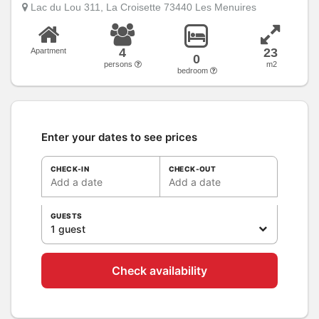
Lac du Lou 311, La Croisette 73440 Les Menuires
4
23
Apartment
0
persons
m2
bedroom
Enter your dates to see prices
CHECK-IN
CHECK-OUT
Add a date
Add a date
GUESTS
1 guest
Check availability