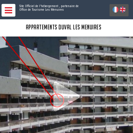
Site Officiel de l'hébergement
, partenaire de
Office de Tourisme Les Menuires
APPARTEMENTS DUVAL LES MENUIRES